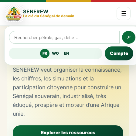
SENEREW
☰
La clé du Sénégal de demain
SÉNÉGAL 2050 · CLE · UNITÉ AFRICAINE
🔎
La clé du
Sénégal
de demain.
Compte
FR
WO
EN
Un peuple • Une vision • Un avenir.
SENEREW veut organiser la connaissance,
les chiffres, les simulations et la
participation citoyenne pour construire un
Sénégal souverain, industrialisé, très
éduqué, prospère et moteur d’une Afrique
unie.
Explorer les ressources